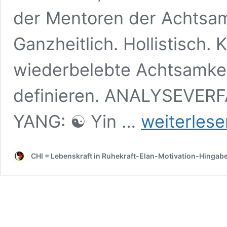
der Mentoren der Achtsamk
Ganzheitlich. Hollistisch. 
wiederbelebte Achtsamkeit
definieren. ANALYSEVE
Die
YANG: ☯ Yin …
weiterlese
Traditionen
und
Philosophie
CHI = Lebenskraft in Ruhekraft-Elan-Motivation-Hingab
der
Naturwissenschaft,
Heilkunde
und
Achtsamkeit