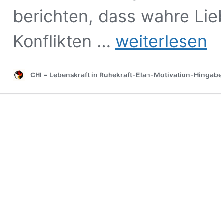
berichten, dass wahre Lie
Familie
Konflikten …
weiterlesen
und
Servatleadership.
Beratung,
CHI = Lebenskraft in Ruhekraft-Elan-Motivation-Hingab
Bedeutung
und
Deeskalation