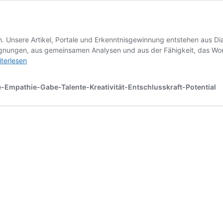
on. Unsere Artikel, Portale und Erkenntnisgewinnung entstehen aus Di
gnungen, aus gemeinsamen Analysen und aus der Fähigkeit, das Wort
iterlesen
be
d
e-Empathie-Gabe-Talente-Kreativität-Entschlusskraft-Potential
ahr.
s
ion?