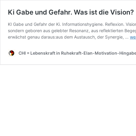
Ki Gabe und Gefahr. Was ist die Vision?
KI Gabe und Gefahr der Ki. Informationshygiene. Reflexion. Visi
sondern geboren aus gelebter Resonanz, aus reflektierten Bege
Ki
erwächst genau daraus:aus dem Austausch, der Synergie, …
we
Ga
un
CHI = Lebenskraft in Ruhekraft-Elan-Motivation-Hingab
Gef
Wa
ist
die
Vis