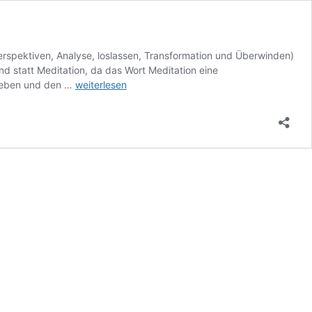
rspektiven, Analyse, loslassen, Transformation und Überwinden)
nd statt Meditation, da das Wort Meditation eine
No-
rleben und den …
weiterlesen
Mind
und
Non-
Identifikation
–
Wie,
Was,
Warum?