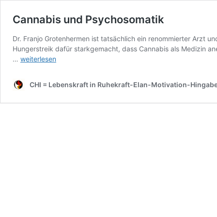
Cannabis und Psychosomatik
Dr. Franjo Grotenhermen ist tatsächlich ein renommierter Arzt un
Hungerstreik dafür starkgemacht, dass Cannabis als Medizin an
Cannabis
…
weiterlesen
und
Psychosomatik
CHI = Lebenskraft in Ruhekraft-Elan-Motivation-Hingab