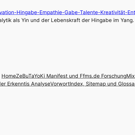
ivation-Hingabe-Empathie-Gabe-Talente-Kreativität-Ents
ytik als Yin und der Lebenskraft der Hingabe im Yang.
Home
ZeBuTaYoKi Manifest und Ffms.de Forschung
Mix
er Erkenntis Analyse
Vorwort
Index, Sitemap und Glossa