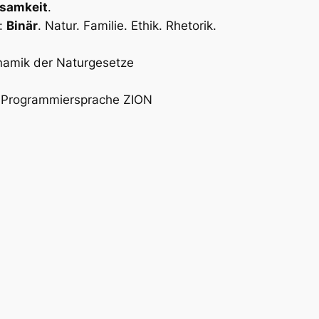
tsamkeit
.
n:
Binär
. Natur. Familie. Ethik. Rhetorik.
namik der Naturgesetze
d Programmiersprache ZION