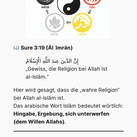
Sure 3:19 (Āl ʿImrān)
إِنَّ الدِّينَ عِندَ اللَّهِ الْإِسْلَامُ
„Gewiss, die Religion bei Allah ist
al-Islām.“
Hier wird gesagt, dass die „wahre Religion“
bei Allah
al-Islām
ist.
Das arabische Wort
Islām
bedeutet wörtlich:
Hingabe, Ergebung, sich unterwerfen
(dem Willen Allahs)
.