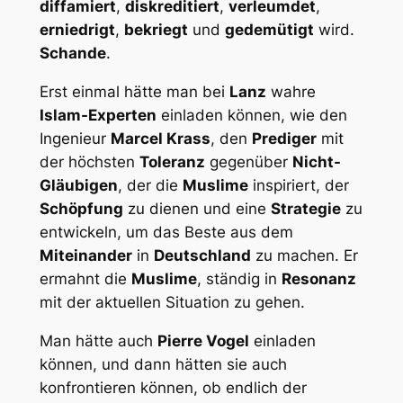
diffamiert
,
diskreditiert
,
verleumdet
,
erniedrigt
,
bekriegt
und
gedemütigt
wird.
Schande
.
Erst einmal hätte man bei
Lanz
wahre
Islam-Experten
einladen können, wie den
Ingenieur
Marcel Krass
, den
Prediger
mit
der höchsten
Toleranz
gegenüber
Nicht-
Gläubigen
, der die
Muslime
inspiriert, der
Schöpfung
zu dienen und eine
Strategie
zu
entwickeln, um das Beste aus dem
Miteinander
in
Deutschland
zu machen. Er
ermahnt die
Muslime
, ständig in
Resonanz
mit der aktuellen Situation zu gehen.
Man hätte auch
Pierre Vogel
einladen
können, und dann hätten sie auch
konfrontieren können, ob endlich der