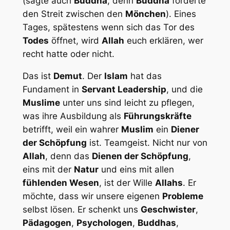
(sagte auch
Buddha
, denn
Buddha
förderte
den Streit zwischen den
Mönchen
). Eines
Tages, spätestens wenn sich das Tor des
Todes
öffnet, wird
Allah
euch erklären, wer
recht hatte oder nicht.
Das ist
Demut
. Der
Islam
hat das
Fundament in
Servant Leadership
, und die
Muslime
unter uns sind leicht zu pflegen,
was ihre Ausbildung als
Führungskräfte
betrifft, weil ein wahrer
Muslim
ein
Diener
der Schöpfung
ist. Teamgeist. Nicht nur von
Allah
, denn das
Dienen der Schöpfung
,
eins mit der
Natur
und eins mit allen
fühlenden Wesen
, ist der Wille
Allahs
. Er
möchte, dass wir unsere eigenen
Probleme
selbst lösen. Er schenkt uns
Geschwister
,
Pädagogen
,
Psychologen
,
Buddhas
,