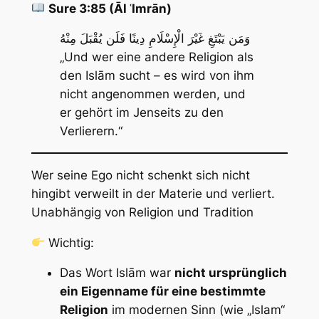
Sure 3:85 (Āl ʿImrān)
وَمَن يَبْتَغِ غَيْرَ الْإِسْلَامِ دِينًا فَلَن يُقْبَلَ مِنْهُ
„Und wer eine andere Religion als
den Islām sucht – es wird von ihm
nicht angenommen werden, und
er gehört im Jenseits zu den
Verlierern.“
Wer seine Ego nicht schenkt sich nicht
hingibt verweilt in der Materie und verliert.
Unabhängig von Religion und Tradition
Wichtig:
Das Wort
Islām
war
nicht ursprünglich
ein Eigenname für eine bestimmte
Religion
im modernen Sinn (wie „Islam“