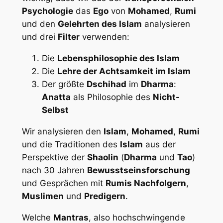
Psychologie
das
Ego
von
Mohamed
,
Rumi
und den
Gelehrten des Islam
analysieren
und drei
Filter
verwenden:
Die
Lebensphilosophie des Islam
Die
Lehre der Achtsamkeit im Islam
Der größte
Dschihad
im
Dharma
:
Anatta
als Philosophie des
Nicht-
Selbst
Wir analysieren den
Islam
,
Mohamed
,
Rumi
und die Traditionen des
Islam
aus der
Perspektive der
Shaolin
(
Dharma
und
Tao
)
nach 30 Jahren
Bewusstseinsforschung
und Gesprächen mit
Rumis Nachfolgern
,
Muslimen
und
Predigern
.
Welche
Mantras
, also hochschwingende